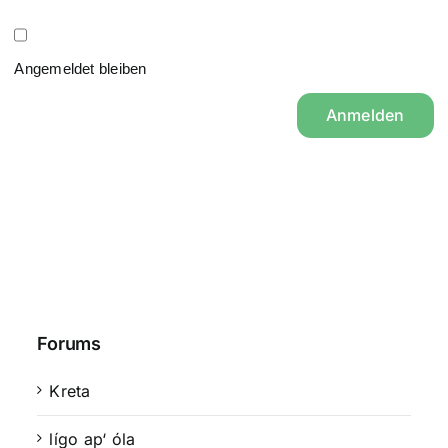
Angemeldet bleiben
Anmelden
Forums
Kreta
lígo ap‘ óla