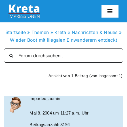
Zum
Inhalt
Toggl
springen
Navig
HO
Startseite
»
Themen
»
Kreta
»
Nachrichten & Neues
»
Wieder Boot mit illegalen Einwanderern entdeckt
KR
IN
Ansicht von 1 Beitrag (von insgesamt 1)
FO
imported_admin
BL
Mai 8, 2004 um 11:27 a.m. Uhr
KON
Beitragsanzahl: 3194