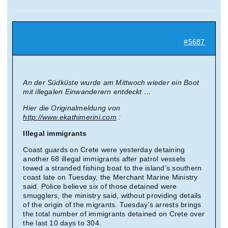
Suche
nach:
#5687
Mein 
An der Südküste wurde am Mittwoch wieder ein Boot
mit illegalen Einwanderern entdeckt …
Hier die Originalmeldung von
http://www.ekathimerini.com
:
Illegal immigrants
Coast guards on Crete were yesterday detaining
another 68 illegal immigrants after patrol vessels
towed a stranded fishing boat to the island’s southern
coast late on Tuesday, the Merchant Marine Ministry
said. Police believe six of those detained were
smugglers, the ministry said, without providing details
of the origin of the migrants. Tuesday’s arrests brings
the total number of immigrants detained on Crete over
the last 10 days to 304.