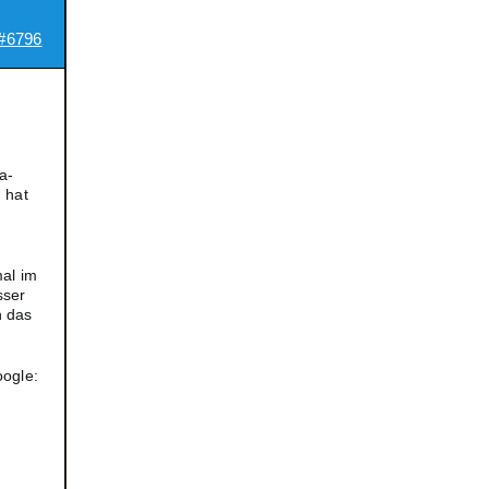
#6796
a-
 hat
mal im
sser
n das
oogle: