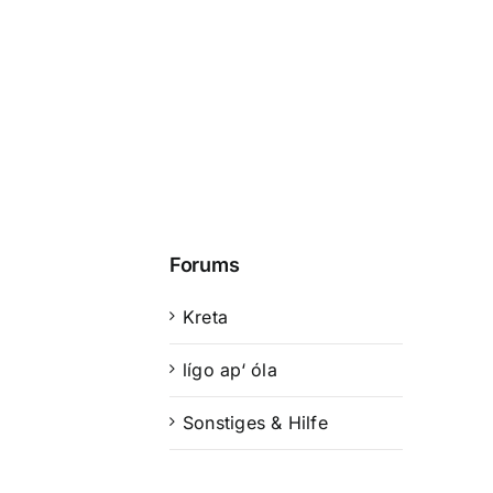
Forums
Kreta
lígo ap‘ óla
Sonstiges & Hilfe