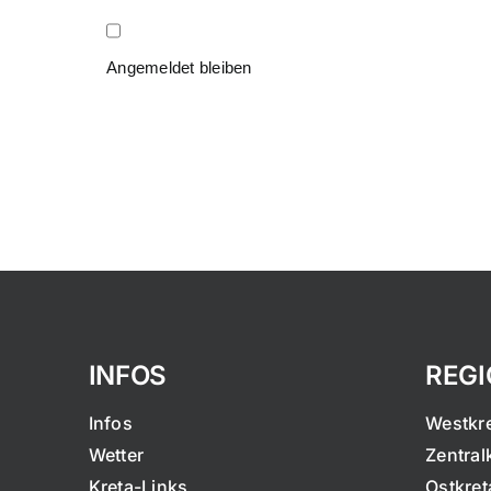
Angemeldet bleiben
INFOS
REG
Infos
Westkr
Wetter
Zentral
Kreta-Links
Ostkret