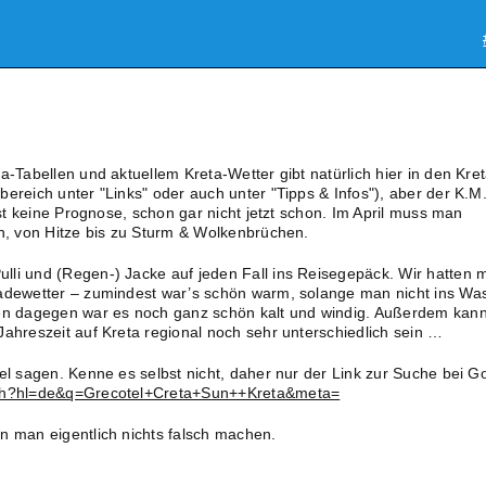
a-Tabellen und aktuellem Kreta-Wetter gibt natürlich hier in den Kret
ereich unter "Links" oder auch unter "Tipps & Infos"), aber der K.M.
 ist keine Prognose, schon gar nicht jetzt schon. Im April muss man
en, von Hitze bis zu Sturm & Wolkenbrüchen.
li und (Regen-) Jacke auf jeden Fall ins Reisegepäck. Wir hatten 
Badewetter – zumindest war’s schön warm, solange man nicht ins Wa
gen dagegen war es noch ganz schön kalt und windig. Außerdem kan
Jahreszeit auf Kreta regional noch sehr unterschiedlich sein …
el sagen. Kenne es selbst nicht, daher nur der Link zur Suche bei G
rch?hl=de&q=Grecotel+Creta+Sun++Kreta&meta=
n man eigentlich nichts falsch machen.