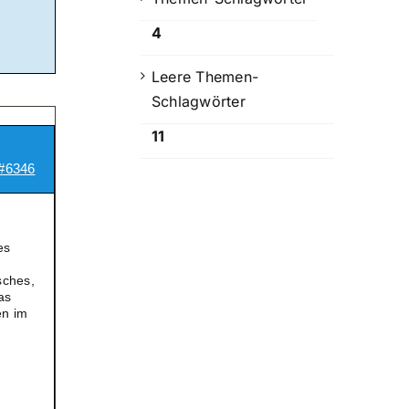
4
Leere Themen-
Schlagwörter
11
#6346
es
sches,
as
en im