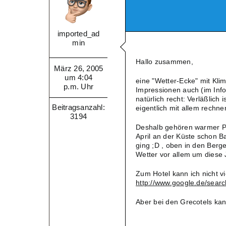
imported_ad
min
Hallo zusammen,
März 26, 2005
um 4:04
eine "Wetter-Ecke" mit Klim
p.m. Uhr
Impressionen auch (im Infob
natürlich recht: Verläßlich
Beitragsanzahl:
eigentlich mit allem rechn
3194
Deshalb gehören warmer Pul
April an der Küste schon 
ging ;D , oben in den Ber
Wetter vor allem um diese 
Zum Hotel kann ich nicht vi
http://www.google.de/sea
Aber bei den Grecotels kan