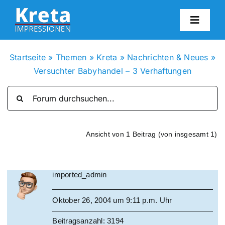
Zum
Inhalt
Toggl
springen
Navig
HO
Startseite
»
Themen
»
Kreta
»
Nachrichten & Neues
»
Versuchter Babyhandel – 3 Verhaftungen
KR
IN
Ansicht von 1 Beitrag (von insgesamt 1)
FO
imported_admin
BL
Oktober 26, 2004 um 9:11 p.m. Uhr
KON
Beitragsanzahl: 3194