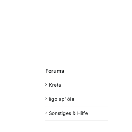
Forums
Kreta
lígo ap‘ óla
Sonstiges & Hilfe