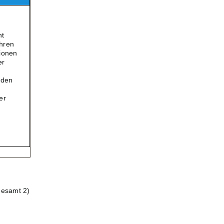
ht
ahren
sionen
er
nden
er
gesamt 2)