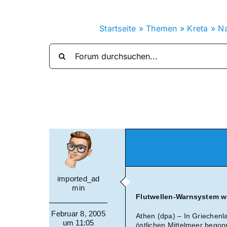
Startseite
»
Themen
»
Kreta
»
Na
imported_ad
min
Flutwellen-Warnsystem wir
Februar 8, 2005
Athen (dpa) – In Griechenla
um 11:05
östlichen Mittelmeer begon