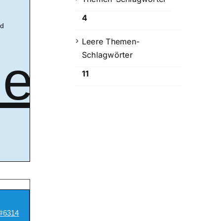
4
nd
Leere Themen-
Schlagwörter
erkur-
11
#6314