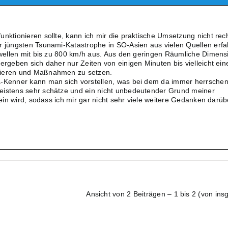
nktionieren sollte, kann ich mir die praktische Umsetzung nicht rec
r jüngsten Tsunami-Katastrophe in SO-Asien aus vielen Quellen erf
utwellen mit bis zu 800 km/h aus. Aus den geringen Räumliche Dimen
ergeben sich daher nur Zeiten von einigen Minuten bis vielleicht ein
gieren und Maßnahmen zu setzen.
a-Kenner kann man sich vorstellen, was bei dem da immer herrsche
eistens sehr schätze und ein nicht unbedeutender Grund meiner
 sein wird, sodass ich mir gar nicht sehr viele weitere Gedanken darüb
Ansicht von 2 Beiträgen – 1 bis 2 (von ins