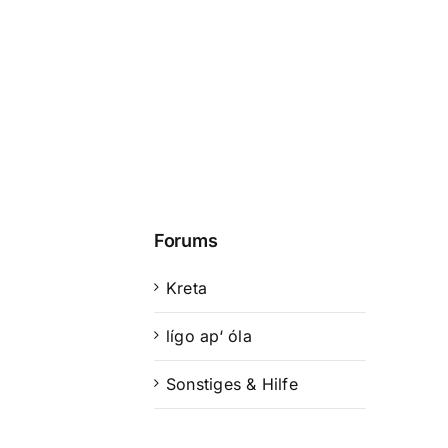
Forums
Kreta
lígo ap‘ óla
Sonstiges & Hilfe