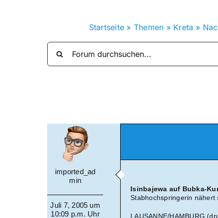
Startseite
»
Themen
»
Kreta
»
Nac
imported_ad
min
Isinbajewa auf Bubka-Ku
Stabhochspringerin nähert
Juli 7, 2005 um
10:09 p.m. Uhr
LAUSANNE/HAMBURG (dpa) S