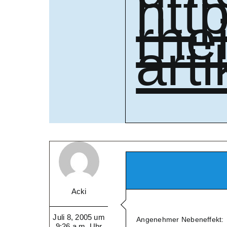
htt
rhe
art
Acki
Juli 8, 2005 um
Angenehmer Nebeneffekt:
9:26 a.m. Uhr