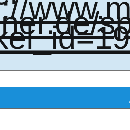
p://www.m
iner.de/s
ikel_id=1