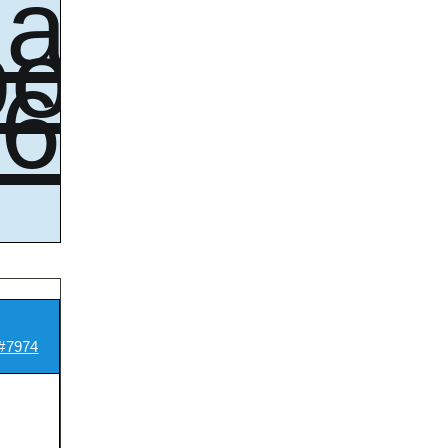
ain-
port/obje
960153
#7974