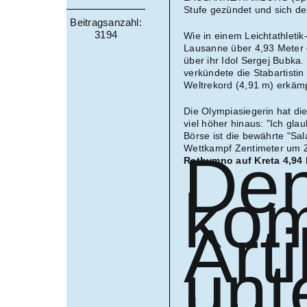
Stufe gezündet und sich d
Beitragsanzahl:
3194
Wie in einem Leichtathletik
Lausanne über 4,93 Meter 
über ihr Idol Sergej Bubka
verkündete die Stabartisti
Weltrekord (4,91 m) erkämp
Die Olympiasiegerin hat di
viel höher hinaus: "Ich gla
Börse ist die bewährte "Sala
Wettkampf Zentimeter um 
De
Rethymno auf Kreta 4,94
kom
Arti
unt