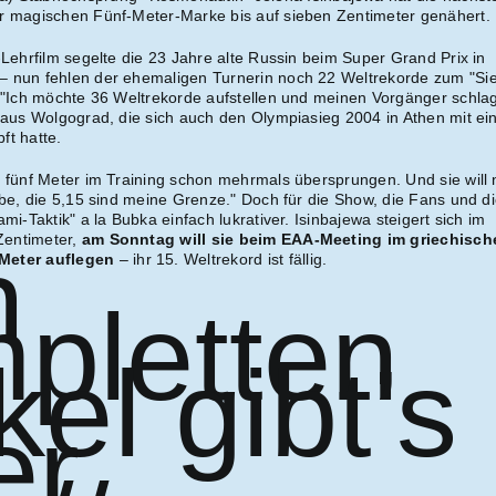
er magischen Fünf-Meter-Marke bis auf sieben Zentimeter genähert.
-Lehrfilm segelte die 23 Jahre alte Russin beim Super Grand Prix in
– nun fehlen der ehemaligen Turnerin noch 22 Weltrekorde zum "Si
. "Ich möchte 36 Weltrekorde aufstellen und meinen Vorgänger schla
n aus Wolgograd, die sich auch den Olympiasieg 2004 in Athen mit e
ft hatte.
e fünf Meter im Training schon mehrmals übersprungen. Und sie will
ube, die 5,15 sind meine Grenze." Doch für die Show, die Fans und d
mi-Taktik" a la Bubka einfach lukrativer. Isinbajewa steigert sich im
Zentimeter,
am Sonntag will sie beim EAA-Meeting im griechisch
n
 Meter auflegen
– ihr 15. Weltrekord ist fällig.
pletten
kel gibt’s
er