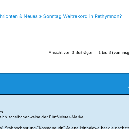
hrichten & Neues
»
Sonntag Weltrekord in Rethymnon?
Ansicht von 3 Beiträgen – 1 bis 3 (von ins
rs
 sich scheibchenweise der Fünf-Meter-Marke
tabhochsprung-"Kosmonautin" Jelena Isinbajewa hat die nächst