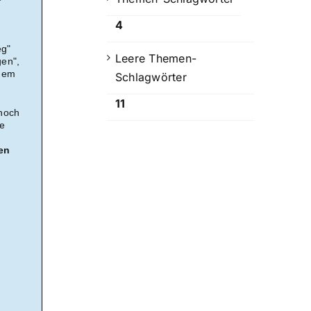
4
eg"
Leere Themen-
gen",
inem
Schlagwörter
11
 noch
ie
en