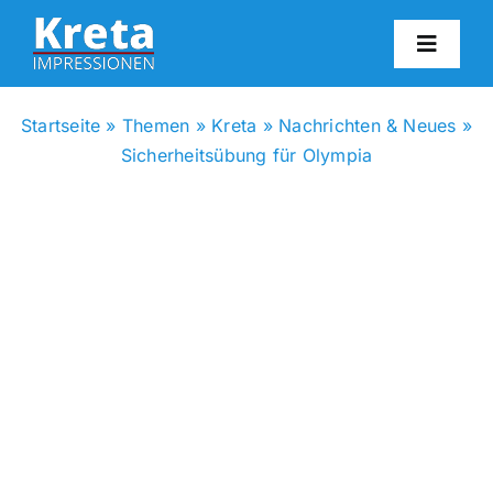
Zum
Inhalt
Toggl
springen
Navig
HO
Startseite
»
Themen
»
Kreta
»
Nachrichten & Neues
»
Sicherheitsübung für Olympia
KR
IN
FO
BL
KON