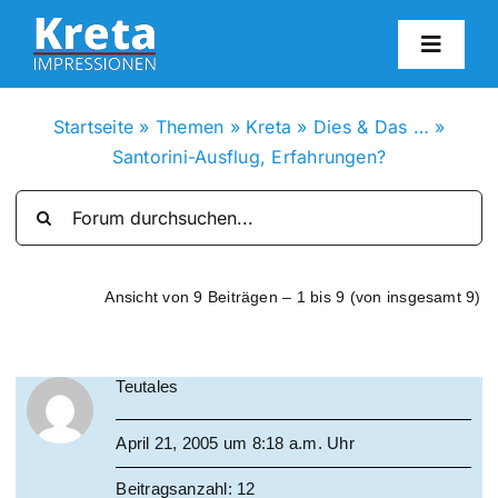
Zum
Inhalt
Toggl
springen
Navig
HO
Startseite
»
Themen
»
Kreta
»
Dies & Das …
»
Santorini-Ausflug, Erfahrungen?
KR
IN
Ansicht von 9 Beiträgen – 1 bis 9 (von insgesamt 9)
FO
Teutales
BL
April 21, 2005 um 8:18 a.m. Uhr
KON
Beitragsanzahl: 12