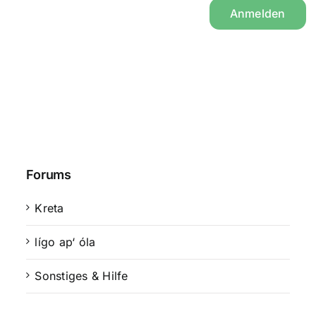
Anmelden
Forums
Kreta
lígo ap‘ óla
Sonstiges & Hilfe