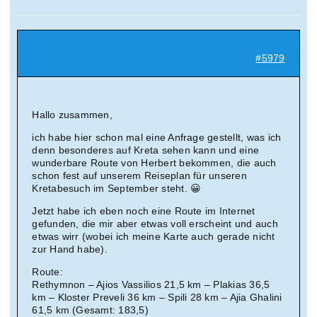
Suche
nach:
#5979
Mein 
Hallo zusammen,
ich habe hier schon mal eine Anfrage gestellt, was ich
denn besonderes auf Kreta sehen kann und eine
wunderbare Route von Herbert bekommen, die auch
schon fest auf unserem Reiseplan für unseren
Kretabesuch im September steht. 😀
Jetzt habe ich eben noch eine Route im Internet
gefunden, die mir aber etwas voll erscheint und auch
etwas wirr (wobei ich meine Karte auch gerade nicht
zur Hand habe).
Route:
Rethymnon – Ajios Vassilios 21,5 km – Plakias 36,5
km – Kloster Preveli 36 km – Spili 28 km – Ajia Ghalini
61,5 km (Gesamt: 183,5)