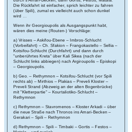
durch’s Amari-Becken, dann Gortis, Festos, Matala.
Die Rückfahrt ist einfacher, sprich leichter zu fahren
(über Spili), zumal es vielleicht auch schon dunkel
wird …
Wenn ihr Georgioupolis als Ausgangspunkt habt,
wären dies meine (Routen-) Vorschläge:
a) Vrisses – Askifou-Ebene – Imbros-Schlucht
(Vorbeifahrt) – Ch. Sfakion – Frangokastello – Sellia –
Kotsifou-Schlucht (Durchfahrt) und dann durch
"unberührtes Kreta" über Kali Sikea (nach der
Schlucht links abbiegen) nach Argiroupolis – Episkopi
– Georgioupolis.
b) Geo. – Rethymnon – Kotsifou-Schlucht (vor Spili
rechts ab) – Mirthios – Plakias – Preveli Kloster –
Preveli Strand (Abzweig an der alten Bogenbrücke)
mit "Kletterpartie" – Kourtaliotiko-Schlucht –
Rethymnon
c) Rethymnon – Stavromenos – Kloster Arkadi – über
die neue Straße nach Thronos ins Amari-Becken –
Gerakari – Spili – Rethymnon
d) Rethymnon – Spili – Timbaki – Gortis – Festos –