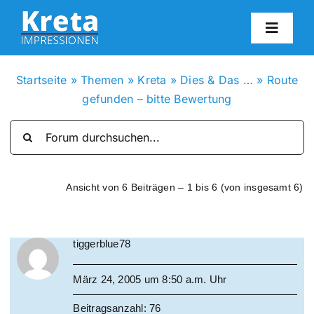
Zum
Inhalt
Toggl
springen
Navig
HO
Startseite
»
Themen
»
Kreta
»
Dies & Das …
»
Route
gefunden – bitte Bewertung
KR
IN
Ansicht von 6 Beiträgen – 1 bis 6 (von insgesamt 6)
FO
tiggerblue78
BL
März 24, 2005 um 8:50 a.m. Uhr
KON
Beitragsanzahl: 76