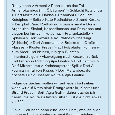
Rethymnon > Armeni > Fahrt durch das Tal
Armenokambos (mit Ölbäumen) > Schlucht Kotsiphou
> Dorf Myrthios > Plakias > Dhamioni > Schlucht
Kotsiphou > Selia > Kato Rodhakino > Strand Koraka
> Bergdorf Pano Rodhakino > passieren die Dörfer
Arghoules, Skaloti, Kapsodhassos und Patsianos und
biegen bei km 55 links ab nach Frangokastello >
Sphakia > Dorf Koxare > Kourtaliotiko Pharangi
(Schlucht) > Dorf Assomatios > Brücke des Großen
Flusses > Kloster Preveli > auf Fußpfaden können wir
zum Meer und kleinen, ruhigen Buchten
hinuntersteigen > Abzweigung nach Koxare, zurück
und fahren in Richtung Ajia Ghalini > Dorf Lambini >
Dorf Mixorrouma > Kreishauptstadt Spili > Dorf A-
koumia im Tal von Kissos > Dorf Melambes, der
höchste Punkt unserer Route > Ajia Ghalini
Folgende Sachen wollen wir auf jeden Fall sehen,
wenn wir auf Kreta sind: Frangokastello, Kloster und
Strand Preveli, Spili, Agia Galini, daher dachte ich
daran, die Route zu fahren. Aber… ist die nicht etwas
voll???
Oh je… ich habe sooo eine lange Liste, was ich alles
sehen will… ich glaube die zwei Wochen reichen gar