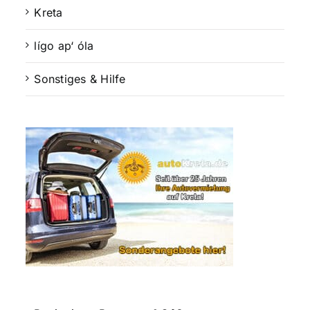
Kreta
lígo ap‘ óla
Sonstiges & Hilfe