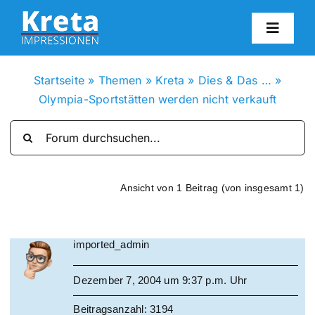
Zum
Inhalt
Toggl
springen
Navig
HO
Startseite
»
Themen
»
Kreta
»
Dies & Das …
»
Olympia-Sportstätten werden nicht verkauft
KR
IN
Ansicht von 1 Beitrag (von insgesamt 1)
FO
imported_admin
BL
Dezember 7, 2004 um 9:37 p.m. Uhr
KON
Beitragsanzahl: 3194