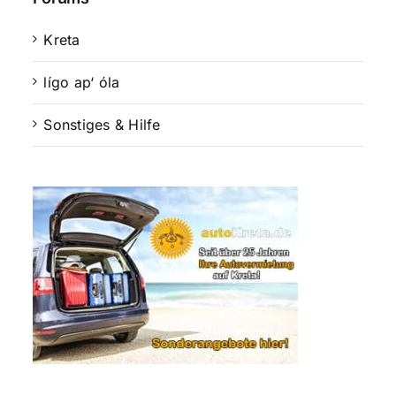
Kreta
lígo ap‘ óla
Sonstiges & Hilfe