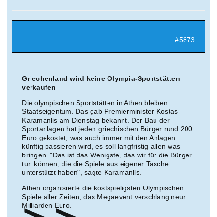
Suche
nach:
#5873
Mein 
Griechenland wird keine Olympia-Sportstätten
verkaufen
Die olympischen Sportstätten in Athen bleiben
Staatseigentum. Das gab Premierminister Kostas
Karamanlis am Dienstag bekannt. Der Bau der
Sportanlagen hat jeden griechischen Bürger rund 200
Euro gekostet, was auch immer mit den Anlagen
künftig passieren wird, es soll langfristig allen was
bringen. "Das ist das Wenigste, das wir für die Bürger
tun können, die die Spiele aus eigener Tasche
unterstützt haben", sagte Karamanlis.
Athen organisierte die kostspieligsten Olympischen
Spiele aller Zeiten, das Megaevent verschlang neun
Milliarden Euro.