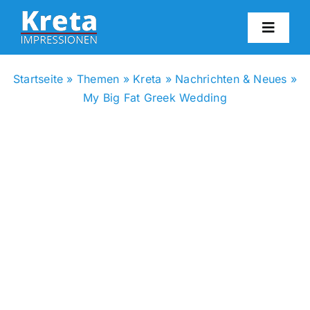
Zum
Inhalt
Toggl
springen
Navig
HO
Startseite
»
Themen
»
Kreta
»
Nachrichten & Neues
»
My Big Fat Greek Wedding
KR
IN
FO
BL
KON