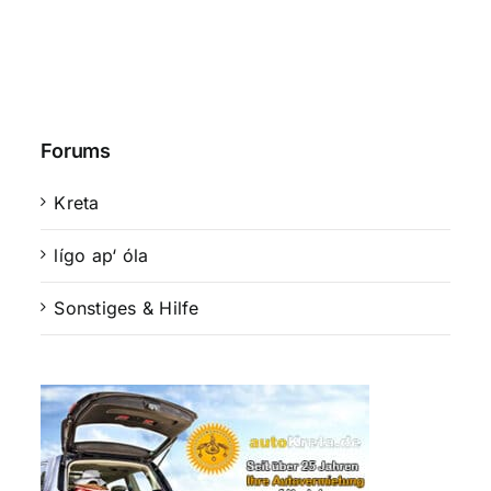
Forums
Kreta
lígo ap‘ óla
Sonstiges & Hilfe