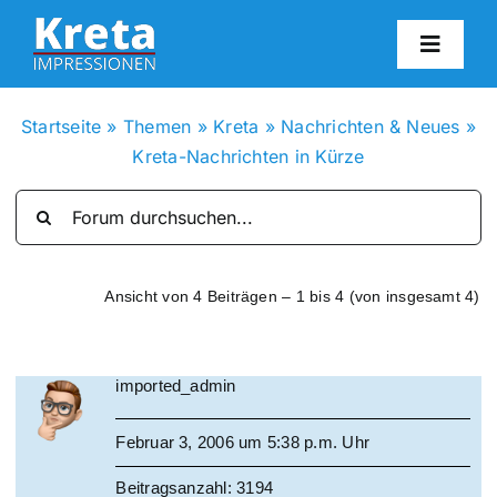
Zum
Inhalt
Toggl
springen
Navig
HO
Startseite
»
Themen
»
Kreta
»
Nachrichten & Neues
»
Kreta-Nachrichten in Kürze
KR
IN
Ansicht von 4 Beiträgen – 1 bis 4 (von insgesamt 4)
FO
imported_admin
BL
Februar 3, 2006 um 5:38 p.m. Uhr
KON
Beitragsanzahl: 3194