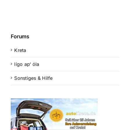
Forums
Kreta
lígo ap‘ óla
Sonstiges & Hilfe