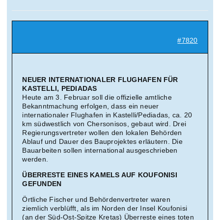
Suche
nach:
#7820
Mein 
NEUER INTERNATIONALER FLUGHAFEN FÜR
KASTELLI, PEDIADAS
Heute am 3. Februar soll die offizielle amtliche
Bekanntmachung erfolgen, dass ein neuer
internationaler Flughafen in Kastelli/Pediadas, ca. 20
km südwestlich von Chersonisos, gebaut wird. Drei
Regierungsvertreter wollen den lokalen Behörden
Ablauf und Dauer des Bauprojektes erläutern. Die
Bauarbeiten sollen international ausgeschrieben
werden.
ÜBERRESTE EINES KAMELS AUF KOUFONISI
GEFUNDEN
Örtliche Fischer und Behördenvertreter waren
ziemlich verblüfft, als im Norden der Insel Koufonisi
(an der Süd-Ost-Spitze Kretas) Überreste eines toten