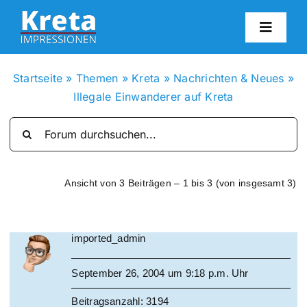
Zum
Inhalt
Toggl
springen
Navig
HO
Startseite
»
Themen
»
Kreta
»
Nachrichten & Neues
»
Illegale Einwanderer auf Kreta
KR
IN
Ansicht von 3 Beiträgen – 1 bis 3 (von insgesamt 3)
FO
imported_admin
BL
September 26, 2004 um 9:18 p.m. Uhr
KON
Beitragsanzahl: 3194