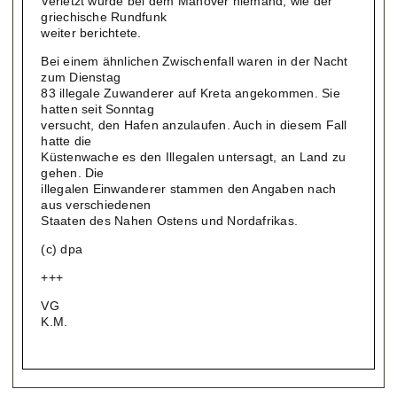
Verletzt wurde bei dem Manöver niemand, wie der
griechische Rundfunk
weiter berichtete.
Bei einem ähnlichen Zwischenfall waren in der Nacht
zum Dienstag
83 illegale Zuwanderer auf Kreta angekommen. Sie
hatten seit Sonntag
versucht, den Hafen anzulaufen. Auch in diesem Fall
hatte die
Küstenwache es den Illegalen untersagt, an Land zu
gehen. Die
illegalen Einwanderer stammen den Angaben nach
aus verschiedenen
Staaten des Nahen Ostens und Nordafrikas.
(c) dpa
+++
VG
K.M.