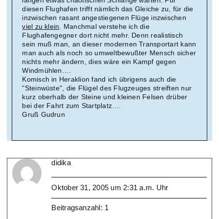
langen etwas chaotischen Schlange warten. Für
diesen Flughafen trifft nämlich das Gleiche zu, für die
inzwischen rasant angestiegenen Flüge inzwischen
viel zu klein
. Manchmal verstehe ich die
Flughafengegner dort nicht mehr. Denn realistisch
sein muß man, an dieser modernen Transportart kann
man auch als noch so umweltbewußter Mensch sicher
nichts mehr ändern, dies wäre ein Kampf gegen
Windmühlen….
Komisch in Heraklion fand ich übrigens auch die
"Steinwüste", die Flügel des Flugzeuges streiften nur
kurz oberhalb der Steine und kleinen Felsen drüber
bei der Fahrt zum Startplatz….
Gruß Gudrun
didika
Oktober 31, 2005 um 2:31 a.m. Uhr
Beitragsanzahl: 1