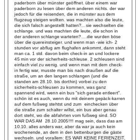
paderborn über münster geöffnet. über einem war
paderborn zu lesen über dem anderen nichts. der war
jedoch für die reisenden, die in münster aus dem
flugzeug steigen wollten. was machten also die leute,
die sich falsch angestellt hatten?…sie wechselten die
schlange. und was machten die leute, die schon in
der anderen schlange warteten?….die wurden böse
über die quereinsteiger. und wenn man -wie ich- 2
stunden vor abflug am flughafen ankommt, dann steht
man ca. 1 std. davon beim check-in an und lockere
45 min vor der sicherheits-schleuse. 2 schleusen sind
einfach viel zu wenig. und wenn man mit dem check-
in fertig war, musste man bis nach draußen auf die
straße, um an den langen schlangen (und die
standen am 28.10. bis dorthin) vorbei zu den
sicherheits-schleusen zu kommen, was ganz
spannend wird, wenn ein bus "sich gerade entleert".
schön ist es auch, wenn du mit deinem gepäck-karren
auf dem fußweg stehtst und zum einchecken über
die straße zum schalter willst, ein bus aber genau
dort steht, wo die abfahrten vom fußweg sind. SO
WAR DAS AM 28.10.2005!!!! mag sein, dass das am
10.10. alles anders war, aber da war ja auch kein
wochenende, an dem in den bettenburgen die gäste
wechseln. und vorallem: ES WAR KEINE FERIENZEIT,