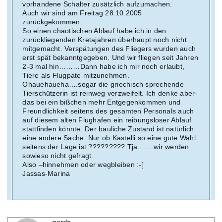
vorhandene Schalter zusätzlich aufzumachen.
Auch wir sind am Freitag 28.10.2005
zurückgekommen.
So einen chaotischen Ablauf habe ich in den
zurückliegenden Kretajahren überhaupt noch nicht
mitgemacht. Verspätungen des Fliegers wurden auch
erst spät bekanntgegeben. Und wir fliegen seit Jahren
2-3 mal hin………Dann habe ich mir noch erlaubt,
Tiere als Flugpate mitzunehmen.
Ohauehaueha….sogar die griechisch sprechende
Tierschützerin ist reinweg verzweifelt. Ich denke aber-
das bei ein bißchen mehr Entgegenkommen und
Freundlichkeit seitens des gesamten Personals auch
auf diesem alten Flughafen ein reibungsloser Ablauf
stattfinden könnte. Der bauliche Zustand ist natürlich
eine andere Sache. Nur ob Kastelli so eine gute Wahl
seitens der Lage ist ????????? Tja…….wir werden
sowieso nicht gefragt.
Also –hinnehmen oder wegbleiben :-[
Jassas-Marina