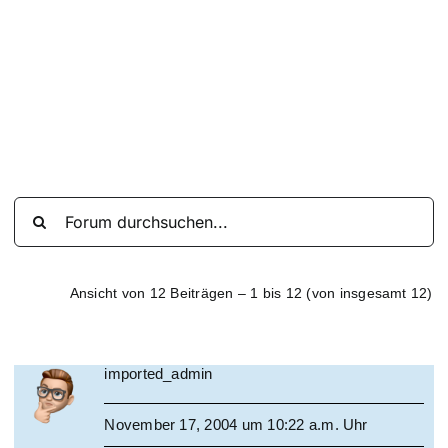
Suche
nach:
Mein 
Ansicht von 12 Beiträgen – 1 bis 12 (von insgesamt 12)
imported_admin
November 17, 2004 um 10:22 a.m. Uhr