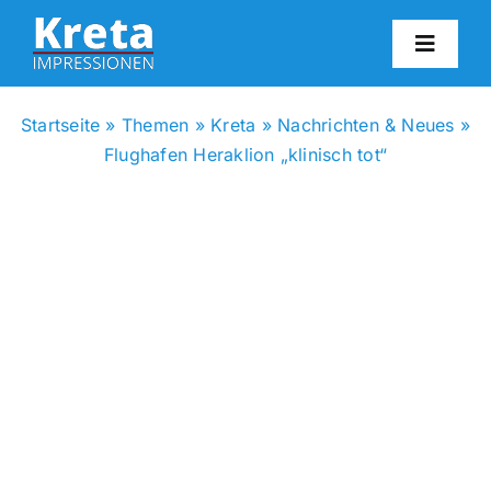
Zum
Inhalt
Toggl
springen
Navig
HO
Startseite
»
Themen
»
Kreta
»
Nachrichten & Neues
»
Flughafen Heraklion „klinisch tot“
KR
IN
FO
BL
KON