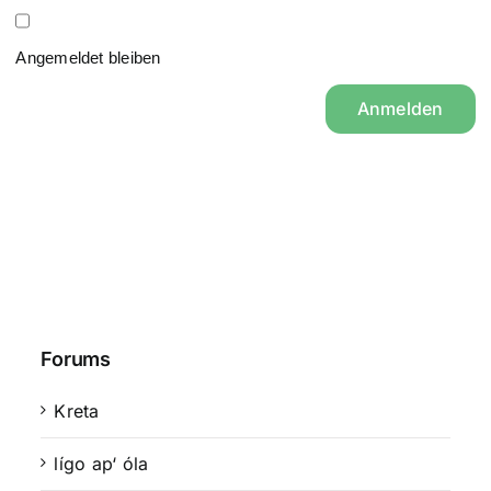
Angemeldet bleiben
Anmelden
Forums
Kreta
lígo ap‘ óla