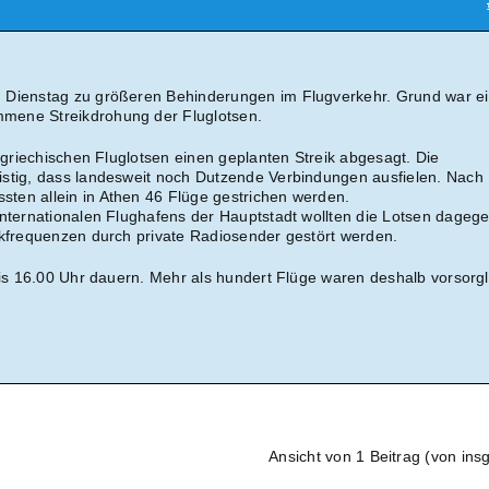
 Dienstag zu größeren Behinderungen im Flugverkehr. Grund war e
mene Streikdrohung der Fluglotsen.
e griechischen Fluglotsen einen geplanten Streik abgesagt. Die
istig, dass landesweit noch Dutzende Verbindungen ausfielen. Nach
ten allein in Athen 46 Flüge gestrichen werden.
Internationalen Flughafens der Hauptstadt wollten die Lotsen dageg
nkfrequenzen durch private Radiosender gestört werden.
 bis 16.00 Uhr dauern. Mehr als hundert Flüge waren deshalb vorsorgl
Ansicht von 1 Beitrag (von ins