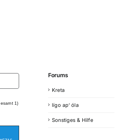
Forums
Kreta
gesamt 1)
lígo ap‘ óla
Sonstiges & Hilfe