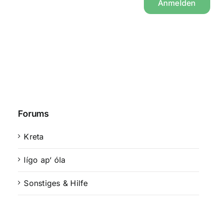
Anmelden
Forums
Kreta
lígo ap‘ óla
Sonstiges & Hilfe