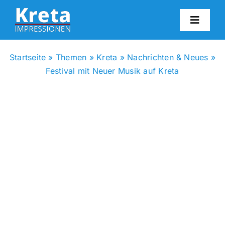
Zum
Inhalt
Toggl
springen
Navig
HO
Startseite
»
Themen
»
Kreta
»
Nachrichten & Neues
»
Festival mit Neuer Musik auf Kreta
KR
IN
FO
BL
KON