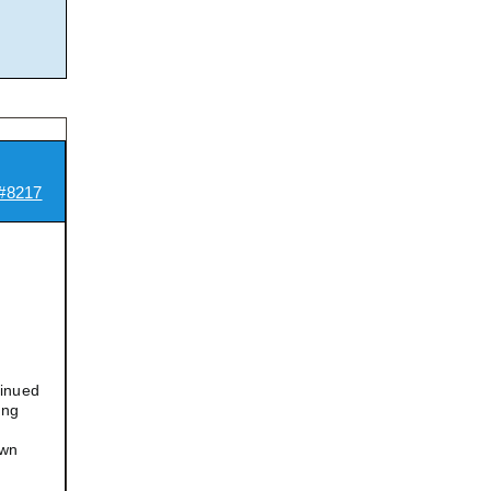
#8217
tinued
ing
own