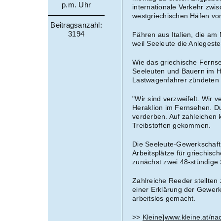
p.m. Uhr
internationale Verkehr zwis
westgriechischen Häfen vo
Beitragsanzahl:
3194
Fähren aus Italien, die am
weil Seeleute die Anlegest
Wie das griechische Ferns
Seeleuten und Bauern im H
Lastwagenfahrer zündeten i
"Wir sind verzweifelt. Wir
Heraklion im Fernsehen. D
verderben. Auf zahleichen 
Treibstoffen gekommen.
Die Seeleute-Gewerkschaft
Arbeitsplätze für griechis
zunächst zwei 48-stündige S
Zahlreiche Reeder stellten 
einer Erklärung der Gewerk
arbeitslos gemacht.
>>
Kleine]www.kleine.at/na