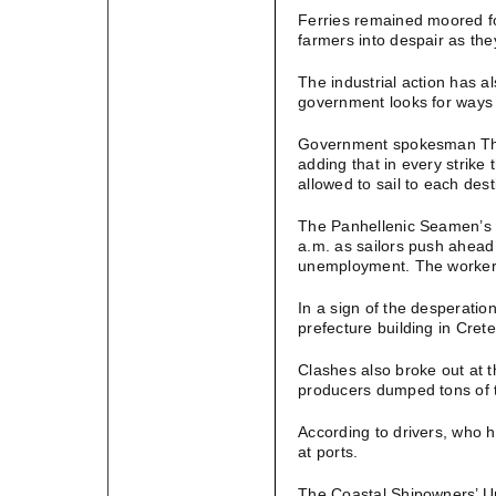
Ferries remained moored for
farmers into despair as the
The industrial action has a
government looks for ways 
Government spokesman Theo
adding that in every strik
allowed to sail to each des
The Panhellenic Seamen’s F
a.m. as sailors push ahead
unemployment. The workers 
In a sign of the desperatio
prefecture building in Cre
Clashes also broke out at 
producers dumped tons of 
According to drivers, who 
at ports.
The Coastal Shipowners’ Un