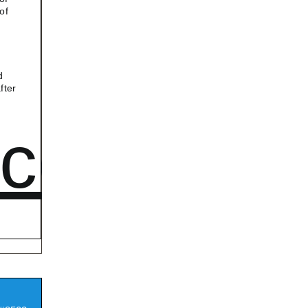
of
d
fter
.com