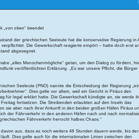
ik „von oben“ beendet
tand der griechischen Seeleute hat die konservative Regierung in 
 verpflichtet. Die Gewerkschaft reagierte empört – hatte doch erst 
stand abgesegnet.
abe „alles Menschenmögliche“ getan, um den Dialog zu fördern, hi
ndfunk veröffentlichten Erklärung. „Es war unsere Pflicht, die Bürger
chischen Seeleute (PNO) nannte die Entscheidung der Regierung „ei
rbeitnehmer“. Dies gelte vor allem, weil ein Gericht in Piräus den
ag für legal erklärt hatte. Die Gewerkschaft kündigte an, sie werde i
 Freitag fortsetzen. Die Streikenden erlaubten auf den Inseln das
ten sie aber nach ihrer Ankunft in den beiden großen Häfen Piräus u
sich der Fährverkehr in den anderen Häfen nach und nach normalisie
griechischen Fährverkehr herrscht halbes Chaos.“
 davon aus, dass es noch weitere 48 Stunden dauern werde, bis der
äuft. Dies gelte auch für die internationalen Linien zwischen den