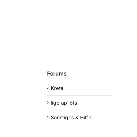
Forums
Kreta
lígo ap‘ óla
Sonstiges & Hilfe