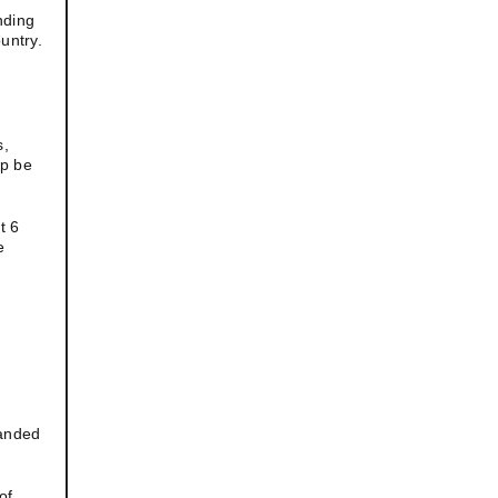
nding
untry.
s,
ip be
t 6
e
randed
of