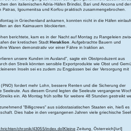
chen den italienischen Adria-Häfen Brindisi, Bari und Ancona und de
n Patras, Igoumenitsa und Korfou praktisch zusammengebrochen.
 Montag in Griechenland ankamen, konnten nicht in die Häfen einlauf
ellen an den Kaimauern blockierten.
ehen berichtete, kam es in der Nacht auf Montag zu Rangeleien zwi
afen der kretischen Stadt
Heraklion
. Aufgebrachte Bauern und
hre Waren demonstrativ vor einer Fähre in Iraklion an.
 verlieren unsere Kunden im Ausland", sagte ein Obstproduzent aus
urch den Streik könnten sensible Exportprodukte wie Obst und Gem
kleineren Inseln sei es zudem zu Engpässen bei der Versorgung mit
 (PNO) fordert mehr Lohn, bessere Renten und die Sicherung der
che Seeleute. Aus diesem Grund legten die Seeleute vergangene Woc
treiks ein. Ab Montag früh sollte für weitere 48 Stunden gestreikt w
zunehmend "Billigcrews" aus südostasiatischen Staaten ein, hieß es 
schaft. Dies habe in den vergangenen Jahren viele griechische See
chrichten/chronik/43055/index.do]Kleine
Zeitung, Österreich[/url]