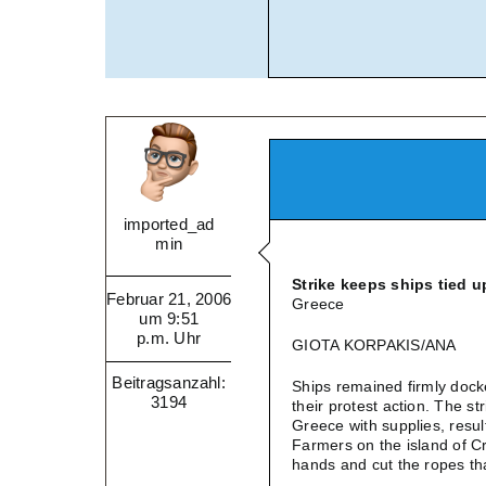
imported_ad
min
Strike keeps ships tied 
Februar 21, 2006
Greece
um 9:51
p.m. Uhr
GIOTA KORPAKIS/ANA
Beitragsanzahl:
Ships remained firmly dock
3194
their protest action. The st
Greece with supplies, result
Farmers on the island of C
hands and cut the ropes tha