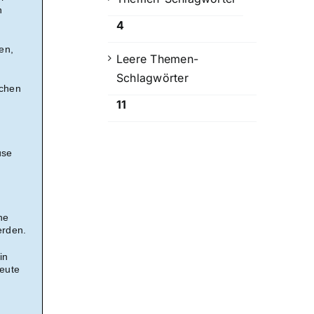
n
4
en,
Leere Themen-
Schlagwörter
schen
11
üse
he
erden.
in
leute