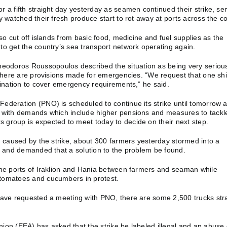
 a fifth straight day yesterday as seamen continued their strike, se
y watched their fresh produce start to rot away at ports across the co
lso cut off islands from basic food, medicine and fuel supplies as the
to get the country’s sea transport network operating again.
doros Roussopoulos described the situation as being very seriou
e there are provisions made for emergencies. “We request that one sh
tination to cover emergency requirements,” he said.
ederation (PNO) is scheduled to continue its strike until tomorrow a
 with demands which include higher pensions and measures to tackl
group is expected to meet today to decide on their next step.
n caused by the strike, about 300 farmers yesterday stormed into a
te and demanded that a solution to the problem be found.
the ports of Iraklion and Hania between farmers and seaman while
tomatoes and cucumbers in protest.
have requested a meeting with PNO, there are some 2,500 trucks st
ion (EEA) has asked that the strike be labeled illegal and an abuse 