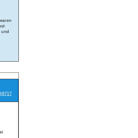
 waren
bst
n und
#8717
ei