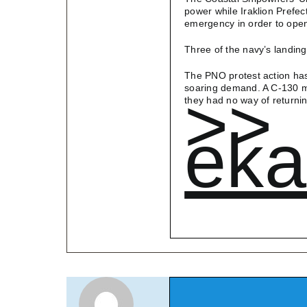
power while Iraklion Prefect
emergency in order to open 
Three of the navy’s landing
The PNO protest action has
soaring demand. A C-130 mi
>>
they had no way of returni
eka