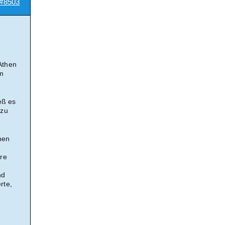
#8503
Athen
am
eß es
 zu
nen
hre
nd
rte,