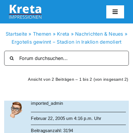
Zum
Inhalt
Toggl
springen
Navig
HO
Startseite
»
Themen
»
Kreta
»
Nachrichten & Neues
»
Ergotelis gewinnt – Stadion in Iraklion demoliert
KR
IN
Ansicht von 2 Beiträgen – 1 bis 2 (von insgesamt 2)
FO
imported_admin
BL
Februar 22, 2005 um 4:16 p.m. Uhr
KON
Beitragsanzahl: 3194