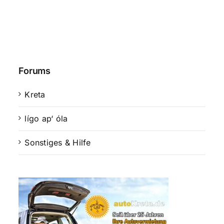
Forums
Kreta
lígo ap‘ óla
Sonstiges & Hilfe