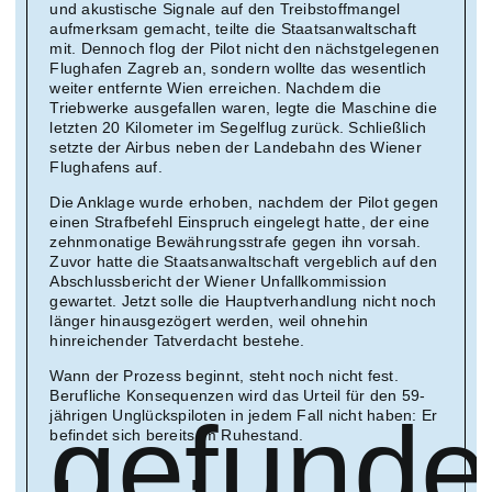
und akustische Signale auf den Treibstoffmangel
aufmerksam gemacht, teilte die Staatsanwaltschaft
mit. Dennoch flog der Pilot nicht den nächstgelegenen
Flughafen Zagreb an, sondern wollte das wesentlich
weiter entfernte Wien erreichen. Nachdem die
Triebwerke ausgefallen waren, legte die Maschine die
letzten 20 Kilometer im Segelflug zurück. Schließlich
setzte der Airbus neben der Landebahn des Wiener
Flughafens auf.
Die Anklage wurde erhoben, nachdem der Pilot gegen
einen Strafbefehl Einspruch eingelegt hatte, der eine
zehnmonatige Bewährungsstrafe gegen ihn vorsah.
Zuvor hatte die Staatsanwaltschaft vergeblich auf den
Abschlussbericht der Wiener Unfallkommission
gewartet. Jetzt solle die Hauptverhandlung nicht noch
länger hinausgezögert werden, weil ohnehin
hinreichender Tatverdacht bestehe.
Wann der Prozess beginnt, steht noch nicht fest.
Berufliche Konsequenzen wird das Urteil für den 59-
gefunde
jährigen Unglückspiloten in jedem Fall nicht haben: Er
befindet sich bereits im Ruhestand.