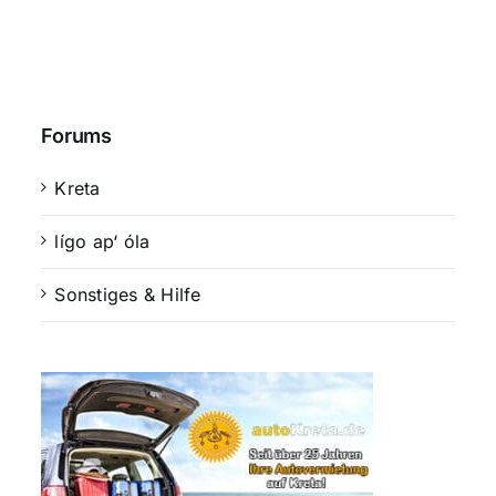
Forums
Kreta
lígo ap‘ óla
Sonstiges & Hilfe