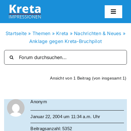
Zum
Inhalt
Toggl
springen
Navig
HO
Startseite
»
Themen
»
Kreta
»
Nachrichten & Neues
»
Anklage gegen Kreta-Bruchpilot
KR
IN
Ansicht von 1 Beitrag (von insgesamt 1)
FO
Anonym
BL
Januar 22, 2004 um 11:34 a.m. Uhr
KON
Beitragsanzahl: 5352