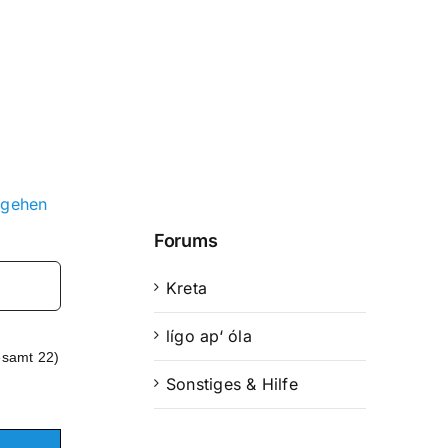
 gehen
Forums
Kreta
lígo ap‘ óla
esamt 22)
Sonstiges & Hilfe