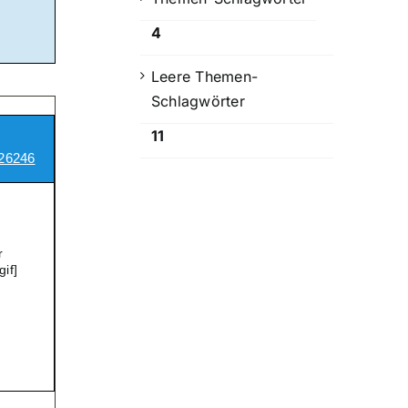
4
Leere Themen-
Schlagwörter
11
26246
r
if]