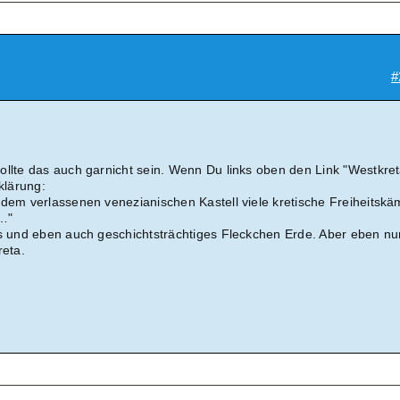
#
ollte das auch garnicht sein. Wenn Du links oben den Link "Westkret
klärung:
 dem verlassenen venezianischen Kastell viele kretische Freiheitskä
e…"
es und eben auch geschichtsträchtiges Fleckchen Erde. Aber eben nu
reta.