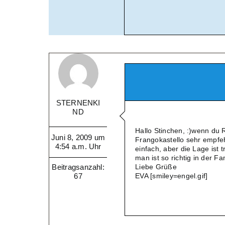
STERNENKI
ND
Hallo Stinchen, :)wenn du R
Juni 8, 2009 um
Frangokastello sehr empfehl
4:54 a.m. Uhr
einfach, aber die Lage ist
man ist so richtig in der Fam
Beitragsanzahl:
Liebe Grüße
67
EVA [smiley=engel.gif]