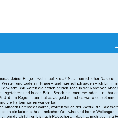
#
 genau deiner Frage – wohin auf Kreta? Nachdem ich eher Natur un
r Westen und Süden in Frage – und, wie soll ich sagen – ich bin infizi
oll erwischt! Wir waren die ersten beiden Tage in der Nähe von Kiss
ausgefahren und in den Balos Beach hinuntergewandert – da hatten
ind, dann Regen, dann hat es aufgeklart und es war wieder Sonne 
e und die Farben waren wunderbar.
en Kindern unterwegs waren, wollten wir an der Westküste Falassar
– doch ein kalter, sehr stürmischer Westwind und hoher Wellengang
n einem durch fahren bis nach Paleochora – das hat mich auch via 