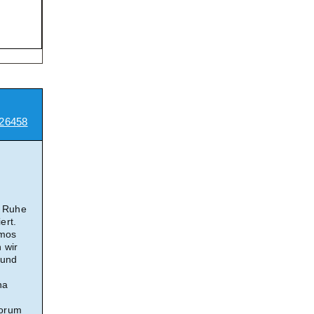
26458
d Ruhe
ert.
amos
 wir
-und
na
Forum