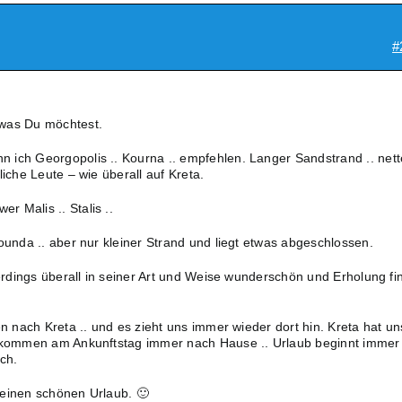
#
was Du möchtest.
 ich Georgopolis .. Kourna .. empfehlen. Langer Sandstrand .. nett
liche Leute – wie überall auf Kreta.
 Malis .. Stalis ..
ounda .. aber nur kleiner Strand und liegt etwas abgeschlossen.
lerdings überall in seiner Art und Weise wunderschön und Erholung fi
en nach Kreta .. und es zieht uns immer wieder dort hin. Kreta hat un
r kommen am Ankunftstag immer nach Hause .. Urlaub beginnt immer
ich.
 einen schönen Urlaub. 🙂