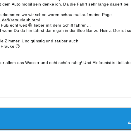
t dem Auto mobil sein denke ich. Da die Fahrt sehr lange dauert bei
 bekommen wo wir schon waren schau mal auf meine Page
.de/Kretaurlaub.html
u Fuß echt weit 😀 lieber mit dem Schiff fahren…
oll wenn Du da hin fährst dann geh in die Blue Bar zu Heinz. Der ist s
eie Zimmer. Und günstig und sauber auch.
 Frauke 🙂
 vor allem das Wasser und echt schön ruhig! Und Elefounisi ist toll ab
#