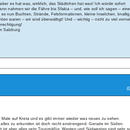
ber es hat was, wirklich, das Städtchen hat was! Ich würde sofort
ann nahmen wir die Fähre bis Sfakia – und, wie soll ich sagen – ein
 es nun Buchten, Strände, Felsformationen, kleine Inselchen, knallig
ten waren – wir sind überwältigt! Und – wichtig – nicht zu viel vorn
erechtigung!
n Salzburg
#
e Male auf Kreta und es gibt immer wieder was neues zu sehen.
alles zu erkunden ist doch recht anstrengend. Gerade im Süden.
t ist aber alles sehr Tourimäßig. Westen und Südwesten sind sehr 