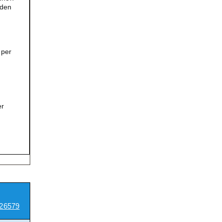
 den
uper
er
26579