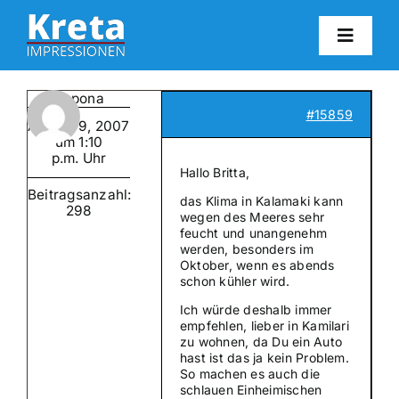
Zum
Inhalt
Toggl
springen
Navig
HO
campona
#15859
August 9, 2007
KR
um 1:10
p.m. Uhr
Hallo Britta,
Beitragsanzahl:
IN
das Klima in Kalamaki kann
298
wegen des Meeres sehr
feucht und unangenehm
werden, besonders im
FO
Oktober, wenn es abends
schon kühler wird.
Ich würde deshalb immer
BL
empfehlen, lieber in Kamilari
zu wohnen, da Du ein Auto
hast ist das ja kein Problem.
So machen es auch die
KON
schlauen Einheimischen