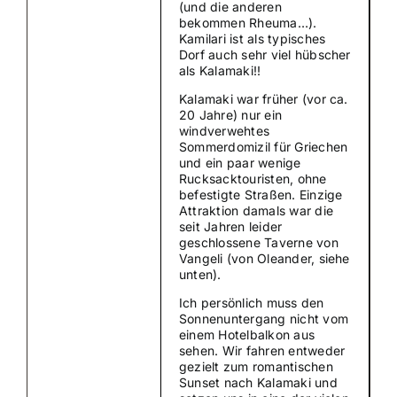
(und die anderen
bekommen Rheuma…).
Suche
Kamilari ist als typisches
Dorf auch sehr viel hübscher
nach:
als Kalamaki!!
Kalamaki war früher (vor ca.
Mein 
20 Jahre) nur ein
windverwehtes
Sommerdomizil für Griechen
und ein paar wenige
Rucksacktouristen, ohne
befestigte Straßen. Einzige
Attraktion damals war die
seit Jahren leider
geschlossene Taverne von
Vangeli (von Oleander, siehe
unten).
Ich persönlich muss den
Sonnenuntergang nicht vom
einem Hotelbalkon aus
sehen. Wir fahren entweder
gezielt zum romantischen
Sunset nach Kalamaki und