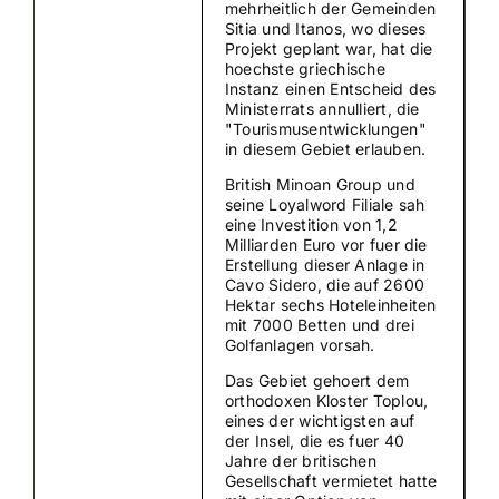
mehrheitlich der Gemeinden
Sitia und Itanos, wo dieses
Suche
Projekt geplant war, hat die
hoechste griechische
nach:
Instanz einen Entscheid des
Ministerrats annulliert, die
"Tourismusentwicklungen"
Mein 
in diesem Gebiet erlauben.
British Minoan Group und
seine Loyalword Filiale sah
eine Investition von 1,2
Milliarden Euro vor fuer die
Erstellung dieser Anlage in
Cavo Sidero, die auf 2600
Hektar sechs Hoteleinheiten
mit 7000 Betten und drei
Golfanlagen vorsah.
Das Gebiet gehoert dem
orthodoxen Kloster Toplou,
eines der wichtigsten auf
der Insel, die es fuer 40
Jahre der britischen
Gesellschaft vermietet hatte