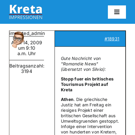
Zum
Inhalt
Toggl
springen
Navig
HO
imported_admin
#18931
April 14, 2009
KR
um 9:10
a.m. Uhr
Gute Nachricht von
"Romandie News"
Beitragsanzahl:
IN
(übersetzt von Silvia):
3194
Stopp fuer ein britisches
Tourismus Projekt auf
FO
Kreta
Athen
. Die griechische
Justiz hat am Freitag ein
BL
riesiges Projekt einer
britischen Gesellschaft aus
Umweltsgruenden gestoppt.
Infolge einer Intervention
KON
von hunderten von Kretern,